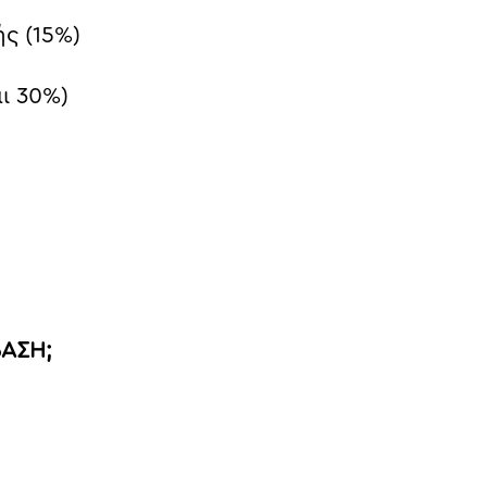
ς (15%)
ι 30%)
ΒΑΣΗ;