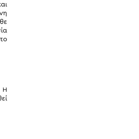
και
νη
άθε
σία
στο
. Η
εί