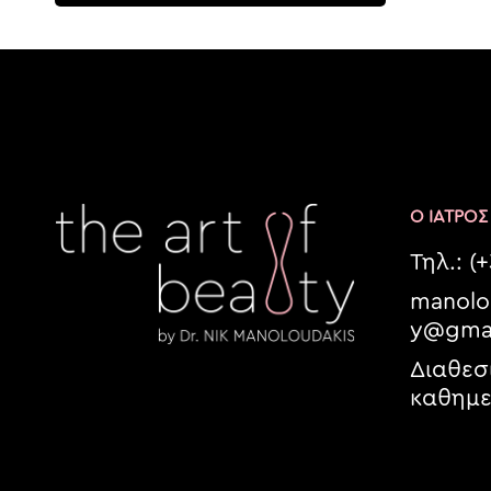
Ο ΙΑΤΡΟΣ
Τηλ.: (
manolou
y@gmai
Διαθε
καθημε