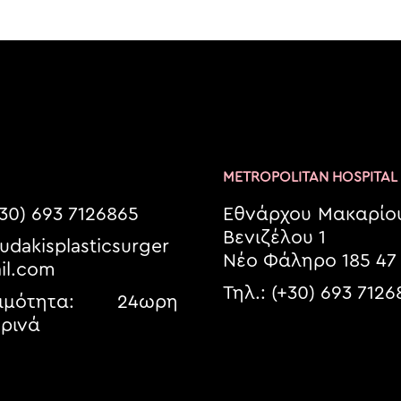
METROPOLITAN HOSPITAL
+30) 693 7126865
Εθνάρχου Μακαρίου
Βενιζέλου 1
dakisplasticsurger
Νέο Φάληρο 185 47
l.com
Τηλ.: (+30) 693 712
σιμότητα: 24ωρη
ρινά