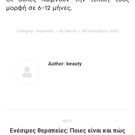
μορφή σε 6-12 μήνες.
Category:
Θεραπείες
By
beauty
28 Δεκεμβρίου 2020
Author:
beauty
POST
NEXT
NAVIGATION
Ενέσιμες θεραπείες: Ποιες είναι και πώς
Next